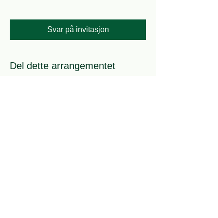
Svar på invitasjon
Del dette arrangementet
Bli medlem
Gjeldende kontigentsatser:
Enkeltmedlem: 300 kr
Familiemedlem: 50 kr
Honnør, pensjonist, trygdet: 175 kr
Ungdom til og med 30 år: 100 kr
Student over 30 år: 175 kr
Innmeldingsskjema