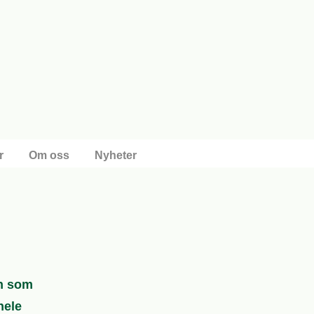
r
Om oss
Nyheter
n som
hele