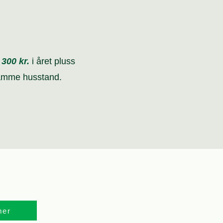
t
300 kr.
i året pluss
samme husstand.
mer