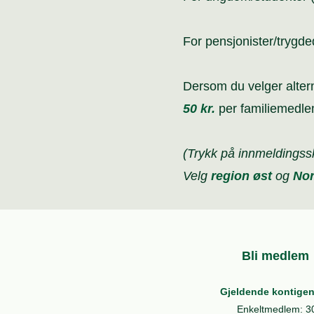
For pensjonister/trygd
Dersom du velger alte
50 kr.
per familiemedl
(Trykk på innmeldingss
Velg
region øst
og
Nor
Bli medlem
Gjeldende kontigen
Enkeltmedlem: 3