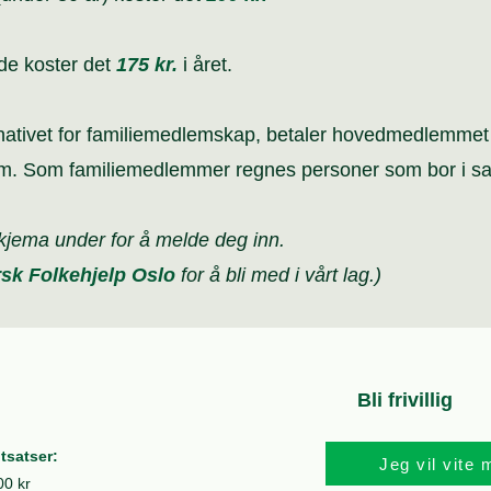
ede koster det
175 kr.
i året.
rnativet for familiemedlemskap, betaler hovedmedlemme
em. Som familiemedlemmer regnes personer som bor i 
kjema under for å melde deg inn.
sk Folkehjelp Oslo
for å bli med i vårt lag.)
Bli frivillig
tsatser:
Jeg vil vite 
00 kr