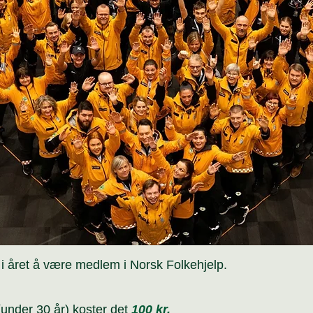
i året å være medlem i Norsk Folkehjelp.
under 30 år) koster det
100 kr.