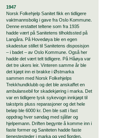
1947
Norsk Folkehjelp Sanitet fikk en tidligere
vaktmannsbolig i gave fra Oslo Kommune.
Denne erstattet teltene som fra 1935
hadde vært på Sanitetens tilholdssted på
Langåra. På Hovedøya ble en egen
skadestue stillet til Sanitetens disposisjon
– i badet – av Oslo Kommune. Også her
hadde det vært telt tidligere. På Håøya var
det tre ukers leir. Vinteren samme år ble
det kjøpt inn ei brakke i Østmarka
sammen med Norsk Folkehjelps
Trekkhundklubb og det ble anskaffet en
ambulansebil for skadekjøring i marka. Det
var en tidligere tysk sykevogn innkjøpt til
takstpris pluss reparasjoner og det hele
beløp ble 6000 kr. Den ble satt i fast
oppdrag hver søndag med sjåfør og
hjelpemann. Driften begynte å komme inn i
faste former og Saniteten hadde faste
tjenestesteder i marka og ved fjorden.