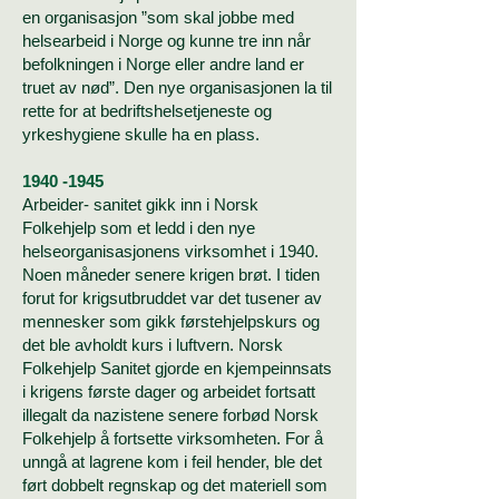
en organisasjon ”som skal jobbe med
helsearbeid i Norge og kunne tre inn når
befolkningen i Norge eller andre land er
truet av nød”. Den nye organisasjonen la til
rette for at bedriftshelsetjeneste og
yrkeshygiene skulle ha en plass.
1940 -1945
Arbeider- sanitet gikk inn i Norsk
Folkehjelp som et ledd i den nye
helseorganisasjonens virksomhet i 1940.
Noen måneder senere
krigen brøt. I tiden
forut for krigsutbruddet var det tusener av
mennesker som gikk førstehjelpskurs og
det ble avholdt kurs i luftvern. Norsk
Folkehjelp Sanitet gjorde en kjempeinnsats
i krigens første dager og arbeidet fortsatt
illegalt da nazistene senere forbød Norsk
Folkehjelp å fortsette virksomheten. For å
unngå at lagrene kom i feil hender, ble det
ført dobbelt regnskap og det materiell som