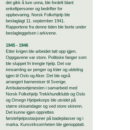
det gikk å lure unna, ble fordelt blant
enkeltpersoner og bedrifter for
oppbevaring. Norsk Folkehjelp ble
beslaglagt 11. september 1941.
Rapportene fra denne tiden ble borte under
beslagleggelsen i arkivene.
1945 - 1946
Etter krigen ble arbeidet tatt opp igjen.
Oppgavene var store. Politiske fanger som
ble sluppet fri trengte hjelp. Det var
innsamling av penger og klær og utdeling
igjen til Oslo og Aker. Det ble også
arrangert barnereiser til Sverige.
Ambulansetjenesten i samarbeid med
Norsk Folkehjelp Trekkhundklubb og Oslo
og Omegn Hjelpekorps ble utvidet på
større skisøndager og ved store skirenn.
Det kunne igjen opprettes
førstehjelpsstasjoner på badeplasser og i
marka. Kursvirksomheten ble gjenopptatt.