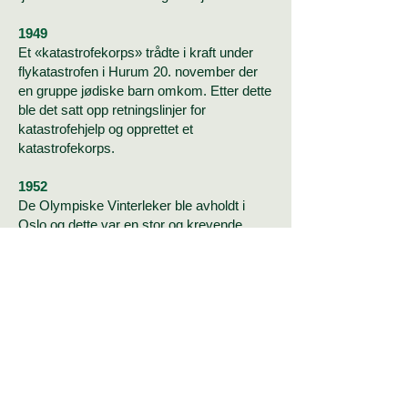
1949
Et «katastrofekorps» trådte i kraft under
flykatastrofen i Hurum 20. november der
en gruppe jødiske barn omkom. Etter dette
ble det satt opp retningslinjer for
katastrofehjelp og opprettet et
katastrofekorps.
1952
De Olympiske Vinterleker ble avholdt i
Oslo og dette var en stor og krevende
oppgave for Norsk Folkehjelp Oslo Lag –
Sanitetsutvalget som det het da. Hele 687
førstehjelpere med sammenlagt 4.835
tjenestetimer var i aksjon i disse dagene.
Det ble nedsatt en uniformskomité og nye
uniformene ble levert 8. februar. Det ble
kjøpt inn en ny ambulansebil – en Renault
1952-modell og denne ble innviet 9. februar
på Youngstorget – døpt i Pyrisept!