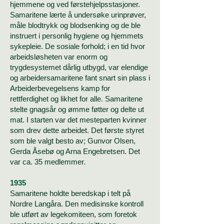
hjemmene og ved førstehjelpsstasjoner.
Samaritene lærte å undersøke urinprøver,
måle blodtrykk og blodsenking og de ble
instruert i personlig hygiene og hjemmets
sykepleie. De sosiale forhold; i en tid hvor
arbeidsløsheten var enorm og
trygdesystemet dårlig utbygd, var elendige
og arbeidersamaritene fant snart sin plass i
Arbeiderbevegelsens kamp for
rettferdighet og likhet for alle. Samaritene
stelte gnagsår og ømme føtter og delte ut
mat.​​
I starten var det mesteparten kvinner
som drev dette arbeidet. Det første styret
som ble valgt besto av; Gunvor Olsen,
Gerda Åsebø og Arna Engebretsen. Det
var ca. 35 medlemmer.
1935
Samaritene holdte beredskap i telt på
Nordre Langåra. Den medisinske kontroll
ble utført av legekomiteen, som foretok