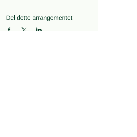
Del dette arrangementet
Bli medlem
Gjeldende kontigentsatser:
Enkeltmedlem: 300 kr
Familiemedlem: 50 kr
Honnør, pensjonist, trygdet: 175 kr
Ungdom til og med 30 år: 100 kr
Student over 30 år: 175 kr
Innmeldingsskjema
Bli frivillig