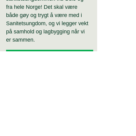
fra hele Norge!
Det skal være
både gøy og trygt å være med i
Sanitetsungdom, og vi legger vekt
på samhold og lagbygging når vi
er sammen.
Engasjer deg i Sanitetsungdom i Oslo
Bli medlem
Gjeldende kontigentsatser:
Enkeltmedlem: 300 kr
Familiemedlem: 50 kr
Honnør, pensjonist, trygdet: 175 kr
Ungdom til og med 30 år: 100 kr
Student over 30 år: 175 kr
Innmeldingsskjema